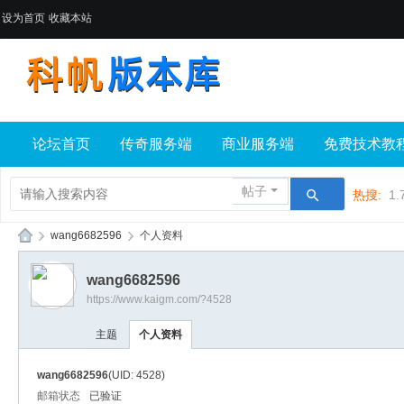
设为首页
收藏本站
论坛首页
传奇服务端
商业服务端
免费技术教
帖子
热搜:
1.
›
wang6682596
›
个人资料
科
wang6682596
帆
https://www.kaigm.com/?4528
版
主题
个人资料
本
库
wang6682596
(UID: 4528)
邮箱状态
已验证