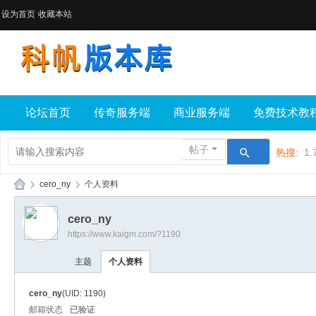
设为首页
收藏本站
论坛首页
传奇服务端
商业服务端
免费技术教
帖子
热搜:
1.
›
cero_ny
›
个人资料
科
cero_ny
帆
https://www.kaigm.com/?1190
版
主题
个人资料
本
库
cero_ny
(UID: 1190)
邮箱状态
已验证