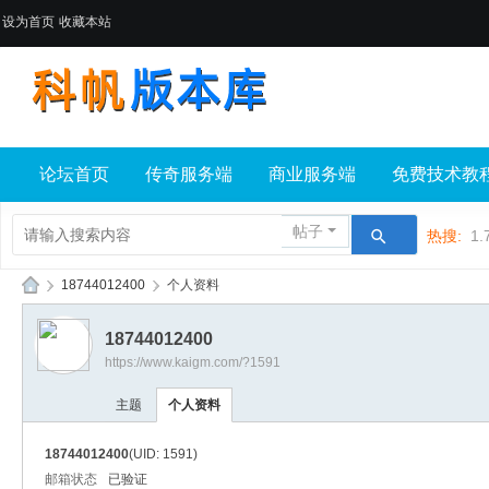
设为首页
收藏本站
论坛首页
传奇服务端
商业服务端
免费技术教
帖子
热搜:
1.
›
18744012400
›
个人资料
科
18744012400
帆
https://www.kaigm.com/?1591
版
主题
个人资料
本
库
18744012400
(UID: 1591)
邮箱状态
已验证