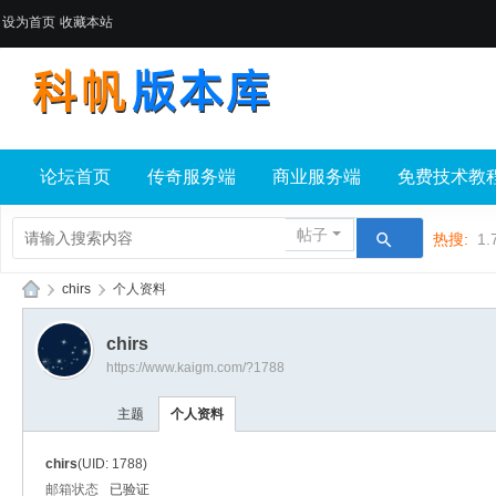
设为首页
收藏本站
论坛首页
传奇服务端
商业服务端
免费技术教
帖子
热搜:
1.
›
chirs
›
个人资料
科
chirs
帆
https://www.kaigm.com/?1788
版
主题
个人资料
本
库
chirs
(UID: 1788)
邮箱状态
已验证