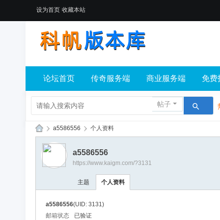
设为首页
收藏本站
论坛首页
传奇服务端
商业服务端
免费
帖子
›
a5586556
›
个人资料
科
a5586556
帆
https://www.kaigm.com/?3131
版
主题
个人资料
本
库
a5586556
(UID: 3131)
邮箱状态
已验证