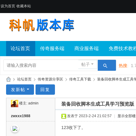
设为首页
收藏本站
论坛首页
传奇服务端
商业服务端
免费技术教
帖子
热搜:
1.
»
论坛首页
›
传奇资源分享区
›
传奇工具下载
›
装备回收脚本生成工具
科
发新帖
回复
帆
楼主:
admin
装备回收脚本生成工具学习预览版
版
本
zwxxx1988
发表于 2023-2-24 21:02:57
|
显示全部楼
库
123收下了。