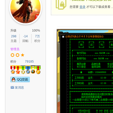
您需要
登录
才可以下载或查看
升级
100%
298
-14
7万
主题
回帖
积分
管理员
积分
79185
发消息