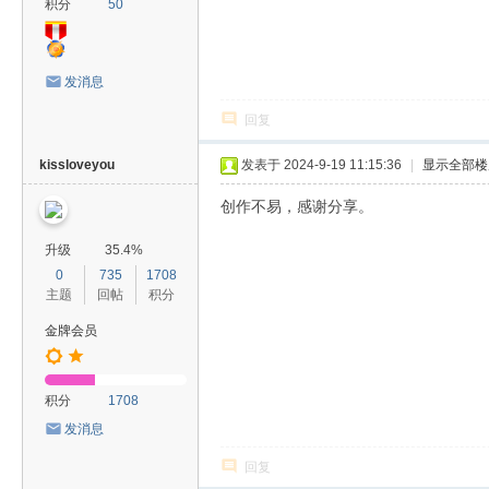
积分
50
发消息
回复
kissloveyou
发表于 2024-9-19 11:15:36
|
显示全部楼
创作不易，感谢分享。
升级
35.4%
0
735
1708
主题
回帖
积分
金牌会员
积分
1708
发消息
回复