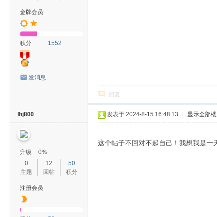
金牌会员
积分
1552
发消息
回复
lhj800
发表于 2024-8-15 16:48:13
|
显示全部楼
这个帖子不回对不起自己！我想我是一
升级
0%
0
12
50
主题
回帖
积分
注册会员