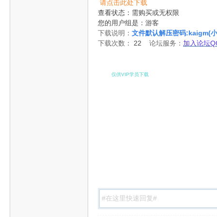
请点击此处下载
查看状态：需购买或无权限
您的用户组是：游客
下载说明：
文件默认解压密码:kaigm(小
下载次数：
22
论坛服务：
加入论坛Q
仅供VIP学员下载