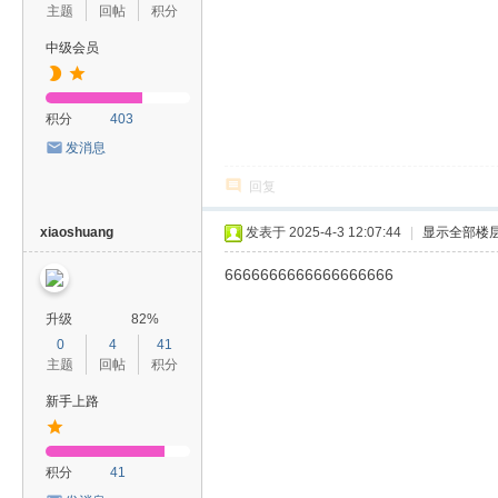
主题
回帖
积分
中级会员
积分
403
发消息
回复
xiaoshuang
发表于 2025-4-3 12:07:44
|
显示全部楼
6666666666666666666
升级
82%
0
4
41
主题
回帖
积分
新手上路
积分
41