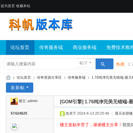
设为首页
收藏本站
论坛首页
传奇服务端
商业服务端
免费技术教
帖子
热搜:
1.
»
论坛首页
›
传奇资源分享区
›
传奇服务端
›
1.76纯净完美无错端-最大
科
发新帖
帆
楼主:
admin
[GOM引擎]
1.76纯净完美无错端
版
本
57424625
发表于 2024-6-13 20:25:46
|
显示全部楼
库
楼主发贴辛苦了，谢谢楼主分享！
我觉