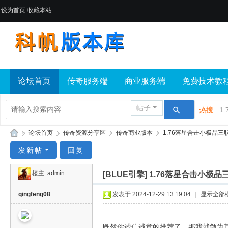
设为首页
收藏本站
论坛首页
传奇服务端
商业服务端
免费技术教
帖子
热搜:
1.
»
论坛首页
›
传奇资源分享区
›
传奇商业版本
›
1.76落星合击小极品三职
科
发新帖
回复
帆
楼主:
admin
[BLUE引擎]
1.76落星合击小极品
版
本
qingfeng08
发表于 2024-12-29 13:19:04
|
显示全部
库
既然你诚信诚意的推荐了，那我就勉为